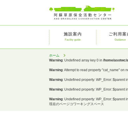
施設案内
ご利用案
Facility guide
Guidance
ホーム
Warning
: Undefined array key 0 in
/home/asotwc/a
Warning
: Attempt to read property "cat_name" on n
Warning
: Undefined property: WP_Error::$parent i
Warning
: Undefined property: WP_Error::$parent i
Warning
: Undefined property: WP_Error::$parent i
現在のページ
コワーキングスペース