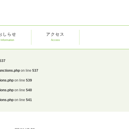
おしらせ
アクセス
Information
Access
537
unctions.php
on line
537
ions.php
on line
539
ions.php
on line
540
ions.php
on line
541