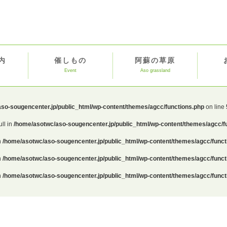
内
催しもの
阿蘇の草原
Event
Aso grassland
so-sougencenter.jp/public_html/wp-content/themes/agcc/functions.php
on line
ull in
/home/asotwc/aso-sougencenter.jp/public_html/wp-content/themes/agcc/f
n
/home/asotwc/aso-sougencenter.jp/public_html/wp-content/themes/agcc/funct
n
/home/asotwc/aso-sougencenter.jp/public_html/wp-content/themes/agcc/funct
n
/home/asotwc/aso-sougencenter.jp/public_html/wp-content/themes/agcc/funct