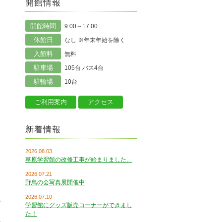
開館情報
開館時間
9:00～17:00
休館日
なし ※年末年始を除く
入館料
無料
駐車場
105台 バス4台
駐輪場
10台
ご利用案内
アクセス
新着情報
2026.08.03
草原学習館の改修工事が始まりました。
2026.07.21
野鳥の会写真展開催中
2026.07.10
学習館にグッズ販売コーナーができまし
た！