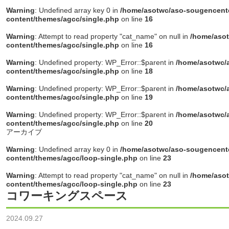
Warning
: Undefined array key 0 in
/home/asotwc/aso-sougencente
content/themes/agcc/single.php
on line
16
Warning
: Attempt to read property "cat_name" on null in
/home/asot
content/themes/agcc/single.php
on line
16
Warning
: Undefined property: WP_Error::$parent in
/home/asotwc/a
content/themes/agcc/single.php
on line
18
Warning
: Undefined property: WP_Error::$parent in
/home/asotwc/a
content/themes/agcc/single.php
on line
19
Warning
: Undefined property: WP_Error::$parent in
/home/asotwc/a
content/themes/agcc/single.php
on line
20
アーカイブ
Warning
: Undefined array key 0 in
/home/asotwc/aso-sougencente
content/themes/agcc/loop-single.php
on line
23
Warning
: Attempt to read property "cat_name" on null in
/home/asot
content/themes/agcc/loop-single.php
on line
23
コワーキングスペース
2024.09.27