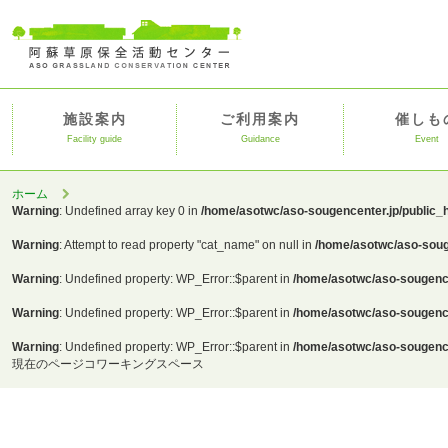
施設案内
ご利用案内
催しも
Facility guide
Guidance
Event
ホーム
Warning
: Undefined array key 0 in
/home/asotwc/aso-sougencenter.jp/public_
Warning
: Attempt to read property "cat_name" on null in
/home/asotwc/aso-soug
Warning
: Undefined property: WP_Error::$parent in
/home/asotwc/aso-sougence
Warning
: Undefined property: WP_Error::$parent in
/home/asotwc/aso-sougence
Warning
: Undefined property: WP_Error::$parent in
/home/asotwc/aso-sougence
現在のページ
コワーキングスペース