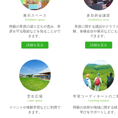
展示スペース
多目的会議室
Exhibition space
Conference room
阿蘇の草原の成り立ちや恵み、草
草原に関する講話やクラフ
原を守る取組などを知ることがで
験、各種会合や展示などにも
きます。
できます。
詳細を見る
詳細を見る
芝生広場
学習コーディネートのご
Lawn space
Learning support
イベントや体験学習などに利用で
阿蘇の自然や地域に関する様
きます。
学びをサポートします。