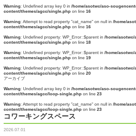
Warning
: Undefined array key 0 in
/home/asotwc/aso-sougencente
content/themes/agcc/single.php
on line
16
Warning
: Attempt to read property "cat_name" on null in
/home/asot
content/themes/agcc/single.php
on line
16
Warning
: Undefined property: WP_Error::$parent in
/home/asotwc/a
content/themes/agcc/single.php
on line
18
Warning
: Undefined property: WP_Error::$parent in
/home/asotwc/a
content/themes/agcc/single.php
on line
19
Warning
: Undefined property: WP_Error::$parent in
/home/asotwc/a
content/themes/agcc/single.php
on line
20
アーカイブ
Warning
: Undefined array key 0 in
/home/asotwc/aso-sougencente
content/themes/agcc/loop-single.php
on line
23
Warning
: Attempt to read property "cat_name" on null in
/home/asot
content/themes/agcc/loop-single.php
on line
23
コワーキングスペース
2026.07.01