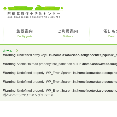
施設案内
ご利用案内
催しも
Facility guide
Guidance
Event
ホーム
Warning
: Undefined array key 0 in
/home/asotwc/aso-sougencenter.jp/public_
Warning
: Attempt to read property "cat_name" on null in
/home/asotwc/aso-soug
Warning
: Undefined property: WP_Error::$parent in
/home/asotwc/aso-sougence
Warning
: Undefined property: WP_Error::$parent in
/home/asotwc/aso-sougence
Warning
: Undefined property: WP_Error::$parent in
/home/asotwc/aso-sougence
現在のページ
コワーキングスペース