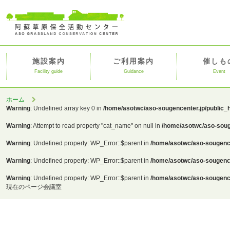
施設案内
ご利用案内
催しも
Facility guide
Guidance
Event
ホーム
Warning
: Undefined array key 0 in
/home/asotwc/aso-sougencenter.jp/public_
Warning
: Attempt to read property "cat_name" on null in
/home/asotwc/aso-soug
Warning
: Undefined property: WP_Error::$parent in
/home/asotwc/aso-sougence
Warning
: Undefined property: WP_Error::$parent in
/home/asotwc/aso-sougence
Warning
: Undefined property: WP_Error::$parent in
/home/asotwc/aso-sougence
現在のページ
会議室