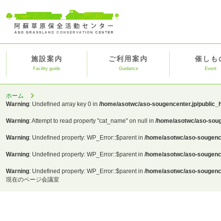
施設案内
ご利用案内
催しも
Facility guide
Guidance
Event
ホーム
Warning
: Undefined array key 0 in
/home/asotwc/aso-sougencenter.jp/public_
Warning
: Attempt to read property "cat_name" on null in
/home/asotwc/aso-soug
Warning
: Undefined property: WP_Error::$parent in
/home/asotwc/aso-sougence
Warning
: Undefined property: WP_Error::$parent in
/home/asotwc/aso-sougence
Warning
: Undefined property: WP_Error::$parent in
/home/asotwc/aso-sougence
現在のページ
会議室