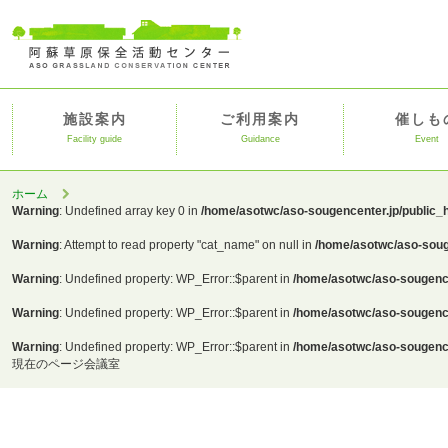
施設案内
ご利用案内
催しも
Facility guide
Guidance
Event
ホーム
Warning
: Undefined array key 0 in
/home/asotwc/aso-sougencenter.jp/public_
Warning
: Attempt to read property "cat_name" on null in
/home/asotwc/aso-soug
Warning
: Undefined property: WP_Error::$parent in
/home/asotwc/aso-sougence
Warning
: Undefined property: WP_Error::$parent in
/home/asotwc/aso-sougence
Warning
: Undefined property: WP_Error::$parent in
/home/asotwc/aso-sougence
現在のページ
会議室