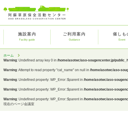
施設案内
ご利用案内
催しも
Facility guide
Guidance
Event
ホーム
Warning
: Undefined array key 0 in
/home/asotwc/aso-sougencenter.jp/public_
Warning
: Attempt to read property "cat_name" on null in
/home/asotwc/aso-soug
Warning
: Undefined property: WP_Error::$parent in
/home/asotwc/aso-sougence
Warning
: Undefined property: WP_Error::$parent in
/home/asotwc/aso-sougence
Warning
: Undefined property: WP_Error::$parent in
/home/asotwc/aso-sougence
現在のページ
会議室