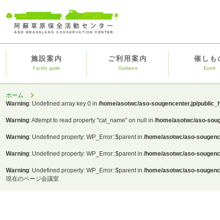
施設案内
ご利用案内
催しも
Facility guide
Guidance
Event
ホーム
Warning
: Undefined array key 0 in
/home/asotwc/aso-sougencenter.jp/public_
Warning
: Attempt to read property "cat_name" on null in
/home/asotwc/aso-soug
Warning
: Undefined property: WP_Error::$parent in
/home/asotwc/aso-sougence
Warning
: Undefined property: WP_Error::$parent in
/home/asotwc/aso-sougence
Warning
: Undefined property: WP_Error::$parent in
/home/asotwc/aso-sougence
現在のページ
会議室