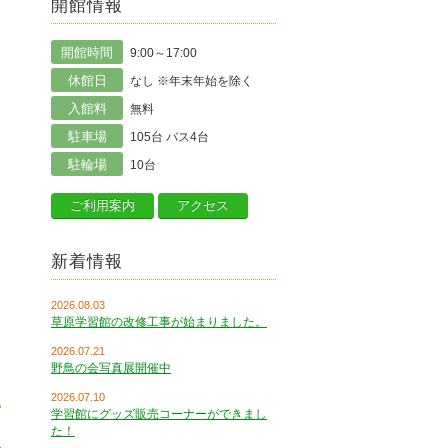
開館情報
開館時間
9:00～17:00
休館日
なし ※年末年始を除く
入館料
無料
駐車場
105台 バス4台
駐輪場
10台
ご利用案内
アクセス
新着情報
2026.08.03
草原学習館の改修工事が始まりました。
2026.07.21
野鳥の会写真展開催中
2026.07.10
学習館にグッズ販売コーナーができまし
た！