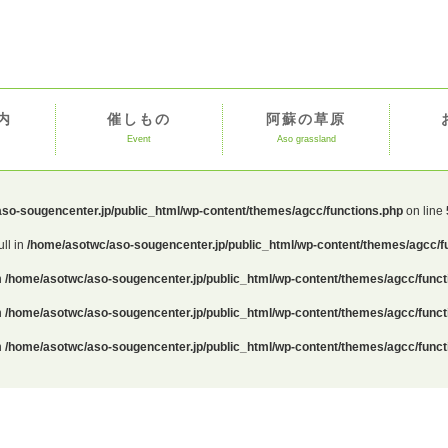
内
催しもの
阿蘇の草原
Event
Aso grassland
so-sougencenter.jp/public_html/wp-content/themes/agcc/functions.php
on line
ull in
/home/asotwc/aso-sougencenter.jp/public_html/wp-content/themes/agcc/f
n
/home/asotwc/aso-sougencenter.jp/public_html/wp-content/themes/agcc/funct
n
/home/asotwc/aso-sougencenter.jp/public_html/wp-content/themes/agcc/funct
n
/home/asotwc/aso-sougencenter.jp/public_html/wp-content/themes/agcc/funct