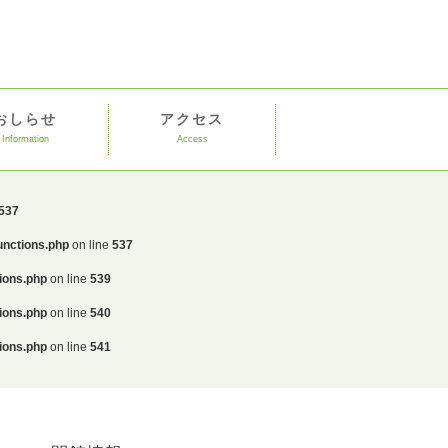
おしらせ
アクセス
Information
Access
537
unctions.php
on line
537
ions.php
on line
539
ions.php
on line
540
ions.php
on line
541