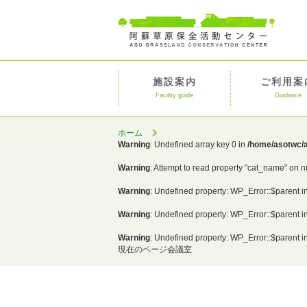
施設案内
ご利用案
Facility guide
Guidance
ホーム
Warning
: Undefined array key 0 in
/home/asotwc/a
Warning
: Attempt to read property "cat_name" on n
Warning
: Undefined property: WP_Error::$parent i
Warning
: Undefined property: WP_Error::$parent i
Warning
: Undefined property: WP_Error::$parent i
現在のページ
会議室