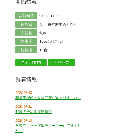
開館情報
開館時間
9:00～17:00
休館日
なし ※年末年始を除く
入館料
無料
駐車場
105台 バス4台
駐輪場
10台
ご利用案内
アクセス
新着情報
2026.08.03
草原学習館の改修工事が始まりました。
2026.07.21
野鳥の会写真展開催中
2026.07.10
学習館にグッズ販売コーナーができまし
た！