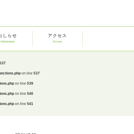
おしらせ
アクセス
Information
Access
537
unctions.php
on line
537
ions.php
on line
539
ions.php
on line
540
ions.php
on line
541