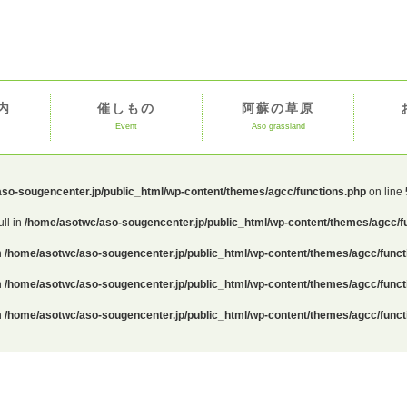
内
催しもの
阿蘇の草原
Event
Aso grassland
so-sougencenter.jp/public_html/wp-content/themes/agcc/functions.php
on line
ull in
/home/asotwc/aso-sougencenter.jp/public_html/wp-content/themes/agcc/f
n
/home/asotwc/aso-sougencenter.jp/public_html/wp-content/themes/agcc/funct
n
/home/asotwc/aso-sougencenter.jp/public_html/wp-content/themes/agcc/funct
n
/home/asotwc/aso-sougencenter.jp/public_html/wp-content/themes/agcc/funct