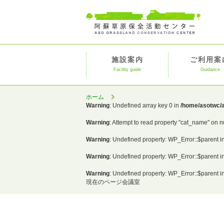
施設案内
ご利用案
Facility guide
Guidance
ホーム
Warning
: Undefined array key 0 in
/home/asotwc/a
Warning
: Attempt to read property "cat_name" on n
Warning
: Undefined property: WP_Error::$parent i
Warning
: Undefined property: WP_Error::$parent i
Warning
: Undefined property: WP_Error::$parent i
現在のページ
会議室