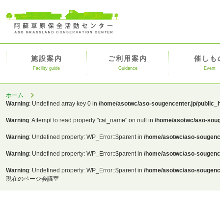
施設案内
ご利用案内
催しも
Facility guide
Guidance
Event
ホーム
Warning
: Undefined array key 0 in
/home/asotwc/aso-sougencenter.jp/public_
Warning
: Attempt to read property "cat_name" on null in
/home/asotwc/aso-soug
Warning
: Undefined property: WP_Error::$parent in
/home/asotwc/aso-sougence
Warning
: Undefined property: WP_Error::$parent in
/home/asotwc/aso-sougence
Warning
: Undefined property: WP_Error::$parent in
/home/asotwc/aso-sougence
現在のページ
会議室