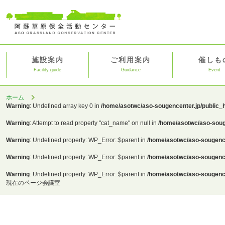
施設案内
ご利用案内
催しも
Facility guide
Guidance
Event
ホーム
Warning
: Undefined array key 0 in
/home/asotwc/aso-sougencenter.jp/public_
Warning
: Attempt to read property "cat_name" on null in
/home/asotwc/aso-soug
Warning
: Undefined property: WP_Error::$parent in
/home/asotwc/aso-sougence
Warning
: Undefined property: WP_Error::$parent in
/home/asotwc/aso-sougence
Warning
: Undefined property: WP_Error::$parent in
/home/asotwc/aso-sougence
現在のページ
会議室