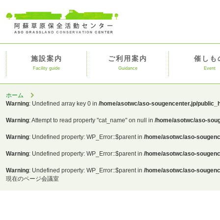
施設案内
ご利用案内
催しも
Facility guide
Guidance
Event
ホーム
Warning
: Undefined array key 0 in
/home/asotwc/aso-sougencenter.jp/public_
Warning
: Attempt to read property "cat_name" on null in
/home/asotwc/aso-soug
Warning
: Undefined property: WP_Error::$parent in
/home/asotwc/aso-sougence
Warning
: Undefined property: WP_Error::$parent in
/home/asotwc/aso-sougence
Warning
: Undefined property: WP_Error::$parent in
/home/asotwc/aso-sougence
現在のページ
会議室