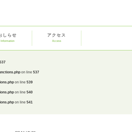
おしらせ
アクセス
Information
Access
537
unctions.php
on line
537
ions.php
on line
539
ions.php
on line
540
ions.php
on line
541