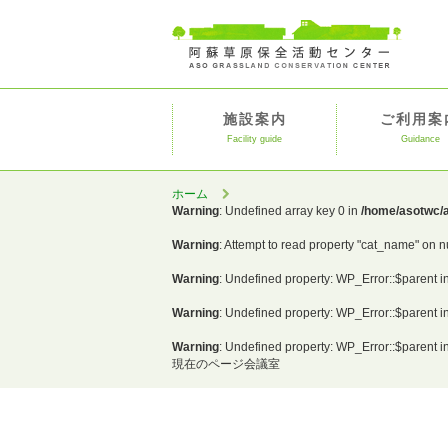
施設案内
ご利用案
Facility guide
Guidance
ホーム
Warning
: Undefined array key 0 in
/home/asotwc/a
Warning
: Attempt to read property "cat_name" on n
Warning
: Undefined property: WP_Error::$parent i
Warning
: Undefined property: WP_Error::$parent i
Warning
: Undefined property: WP_Error::$parent i
現在のページ
会議室