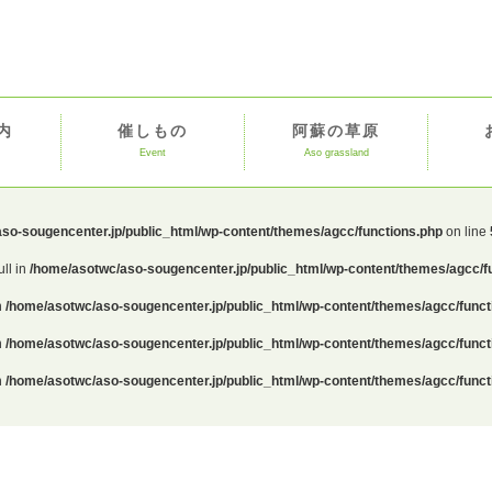
内
催しもの
阿蘇の草原
Event
Aso grassland
so-sougencenter.jp/public_html/wp-content/themes/agcc/functions.php
on line
ull in
/home/asotwc/aso-sougencenter.jp/public_html/wp-content/themes/agcc/f
n
/home/asotwc/aso-sougencenter.jp/public_html/wp-content/themes/agcc/funct
n
/home/asotwc/aso-sougencenter.jp/public_html/wp-content/themes/agcc/funct
n
/home/asotwc/aso-sougencenter.jp/public_html/wp-content/themes/agcc/funct