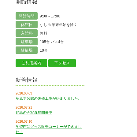
開館情報
開館時間
9:00～17:00
休館日
なし ※年末年始を除く
入館料
無料
駐車場
105台 バス4台
駐輪場
10台
ご利用案内
アクセス
新着情報
2026.08.03
草原学習館の改修工事が始まりました。
2026.07.21
野鳥の会写真展開催中
2026.07.10
学習館にグッズ販売コーナーができまし
た！