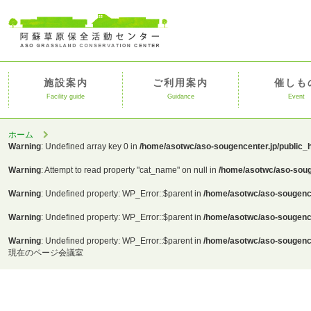
施設案内
ご利用案内
催しも
Facility guide
Guidance
Event
ホーム
Warning
: Undefined array key 0 in
/home/asotwc/aso-sougencenter.jp/public_
Warning
: Attempt to read property "cat_name" on null in
/home/asotwc/aso-soug
Warning
: Undefined property: WP_Error::$parent in
/home/asotwc/aso-sougence
Warning
: Undefined property: WP_Error::$parent in
/home/asotwc/aso-sougence
Warning
: Undefined property: WP_Error::$parent in
/home/asotwc/aso-sougence
現在のページ
会議室