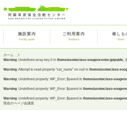
施設案内
ご利用案内
催しも
Facility guide
Guidance
Event
ホーム
Warning
: Undefined array key 0 in
/home/asotwc/aso-sougencenter.jp/public_
Warning
: Attempt to read property "cat_name" on null in
/home/asotwc/aso-soug
Warning
: Undefined property: WP_Error::$parent in
/home/asotwc/aso-sougence
Warning
: Undefined property: WP_Error::$parent in
/home/asotwc/aso-sougence
Warning
: Undefined property: WP_Error::$parent in
/home/asotwc/aso-sougence
現在のページ
会議室