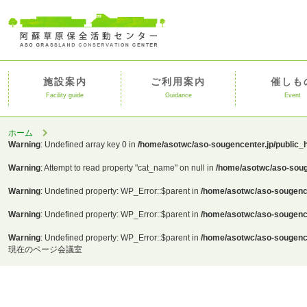
施設案内
ご利用案内
催しも
Facility guide
Guidance
Event
ホーム
Warning
: Undefined array key 0 in
/home/asotwc/aso-sougencenter.jp/public_
Warning
: Attempt to read property "cat_name" on null in
/home/asotwc/aso-soug
Warning
: Undefined property: WP_Error::$parent in
/home/asotwc/aso-sougence
Warning
: Undefined property: WP_Error::$parent in
/home/asotwc/aso-sougence
Warning
: Undefined property: WP_Error::$parent in
/home/asotwc/aso-sougence
現在のページ
会議室