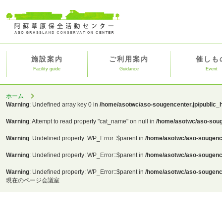
施設案内
ご利用案内
催しも
Facility guide
Guidance
Event
ホーム
Warning
: Undefined array key 0 in
/home/asotwc/aso-sougencenter.jp/public_
Warning
: Attempt to read property "cat_name" on null in
/home/asotwc/aso-soug
Warning
: Undefined property: WP_Error::$parent in
/home/asotwc/aso-sougence
Warning
: Undefined property: WP_Error::$parent in
/home/asotwc/aso-sougence
Warning
: Undefined property: WP_Error::$parent in
/home/asotwc/aso-sougence
現在のページ
会議室