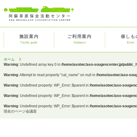
施設案内
ご利用案内
催しも
Facility guide
Guidance
Event
ホーム
Warning
: Undefined array key 0 in
/home/asotwc/aso-sougencenter.jp/public_
Warning
: Attempt to read property "cat_name" on null in
/home/asotwc/aso-soug
Warning
: Undefined property: WP_Error::$parent in
/home/asotwc/aso-sougence
Warning
: Undefined property: WP_Error::$parent in
/home/asotwc/aso-sougence
Warning
: Undefined property: WP_Error::$parent in
/home/asotwc/aso-sougence
現在のページ
会議室