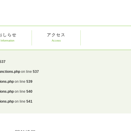
おしらせ
アクセス
Information
Access
537
unctions.php
on line
537
ions.php
on line
539
ions.php
on line
540
ions.php
on line
541