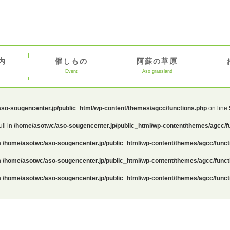
内
催しもの
阿蘇の草原
Event
Aso grassland
so-sougencenter.jp/public_html/wp-content/themes/agcc/functions.php
on line
ull in
/home/asotwc/aso-sougencenter.jp/public_html/wp-content/themes/agcc/f
n
/home/asotwc/aso-sougencenter.jp/public_html/wp-content/themes/agcc/funct
n
/home/asotwc/aso-sougencenter.jp/public_html/wp-content/themes/agcc/funct
n
/home/asotwc/aso-sougencenter.jp/public_html/wp-content/themes/agcc/funct