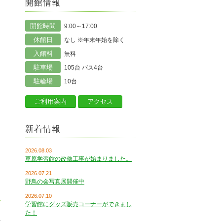
開館情報
開館時間
9:00～17:00
休館日
なし ※年末年始を除く
入館料
無料
駐車場
105台 バス4台
駐輪場
10台
ご利用案内
アクセス
新着情報
2026.08.03
草原学習館の改修工事が始まりました。
2026.07.21
野鳥の会写真展開催中
2026.07.10
学習館にグッズ販売コーナーができまし
た！