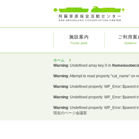
施設案内
ご利用案
Facility guide
Guidance
ホーム
Warning
: Undefined array key 0 in
/home/asotwc/a
Warning
: Attempt to read property "cat_name" on n
Warning
: Undefined property: WP_Error::$parent i
Warning
: Undefined property: WP_Error::$parent i
Warning
: Undefined property: WP_Error::$parent i
現在のページ
会議室