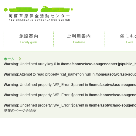
施設案内
ご利用案内
催しも
Facility guide
Guidance
Event
ホーム
Warning
: Undefined array key 0 in
/home/asotwc/aso-sougencenter.jp/public_
Warning
: Attempt to read property "cat_name" on null in
/home/asotwc/aso-soug
Warning
: Undefined property: WP_Error::$parent in
/home/asotwc/aso-sougence
Warning
: Undefined property: WP_Error::$parent in
/home/asotwc/aso-sougence
Warning
: Undefined property: WP_Error::$parent in
/home/asotwc/aso-sougence
現在のページ
会議室