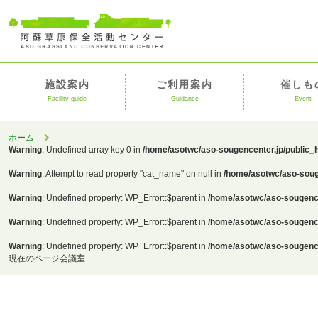
施設案内
ご利用案内
催しも
Facility guide
Guidance
Event
ホーム
Warning
: Undefined array key 0 in
/home/asotwc/aso-sougencenter.jp/public_
Warning
: Attempt to read property "cat_name" on null in
/home/asotwc/aso-soug
Warning
: Undefined property: WP_Error::$parent in
/home/asotwc/aso-sougence
Warning
: Undefined property: WP_Error::$parent in
/home/asotwc/aso-sougence
Warning
: Undefined property: WP_Error::$parent in
/home/asotwc/aso-sougence
現在のページ
会議室