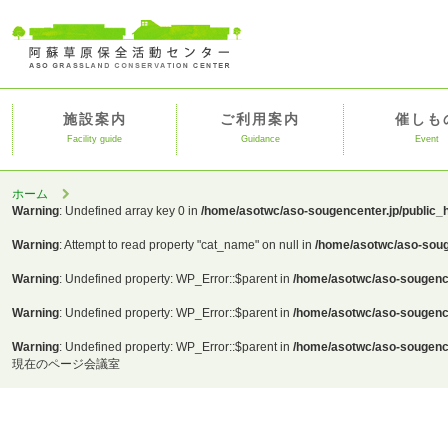
施設案内
ご利用案内
催しも
Facility guide
Guidance
Event
ホーム
Warning
: Undefined array key 0 in
/home/asotwc/aso-sougencenter.jp/public_
Warning
: Attempt to read property "cat_name" on null in
/home/asotwc/aso-soug
Warning
: Undefined property: WP_Error::$parent in
/home/asotwc/aso-sougence
Warning
: Undefined property: WP_Error::$parent in
/home/asotwc/aso-sougence
Warning
: Undefined property: WP_Error::$parent in
/home/asotwc/aso-sougence
現在のページ
会議室