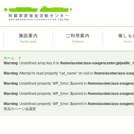
施設案内
ご利用案内
催しも
Facility guide
Guidance
Event
ホーム
Warning
: Undefined array key 0 in
/home/asotwc/aso-sougencenter.jp/public_
Warning
: Attempt to read property "cat_name" on null in
/home/asotwc/aso-soug
Warning
: Undefined property: WP_Error::$parent in
/home/asotwc/aso-sougence
Warning
: Undefined property: WP_Error::$parent in
/home/asotwc/aso-sougence
Warning
: Undefined property: WP_Error::$parent in
/home/asotwc/aso-sougence
現在のページ
会議室