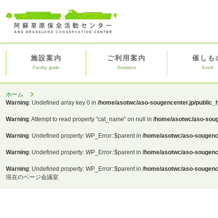
施設案内
ご利用案内
催しも
Facility guide
Guidance
Event
ホーム
Warning
: Undefined array key 0 in
/home/asotwc/aso-sougencenter.jp/public_
Warning
: Attempt to read property "cat_name" on null in
/home/asotwc/aso-soug
Warning
: Undefined property: WP_Error::$parent in
/home/asotwc/aso-sougence
Warning
: Undefined property: WP_Error::$parent in
/home/asotwc/aso-sougence
Warning
: Undefined property: WP_Error::$parent in
/home/asotwc/aso-sougence
現在のページ
会議室