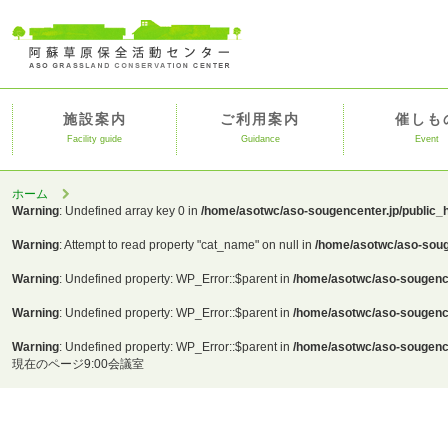
施設案内
ご利用案内
催しも
Facility guide
Guidance
Event
ホーム
Warning
: Undefined array key 0 in
/home/asotwc/aso-sougencenter.jp/public_
Warning
: Attempt to read property "cat_name" on null in
/home/asotwc/aso-soug
Warning
: Undefined property: WP_Error::$parent in
/home/asotwc/aso-sougence
Warning
: Undefined property: WP_Error::$parent in
/home/asotwc/aso-sougence
Warning
: Undefined property: WP_Error::$parent in
/home/asotwc/aso-sougence
現在のページ
9:00会議室